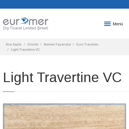
Menü
Ana Sayfa
Ürünler
Mermer Fayanslar
Euro Traverten
Light Travertine VC
Light Travertine VC