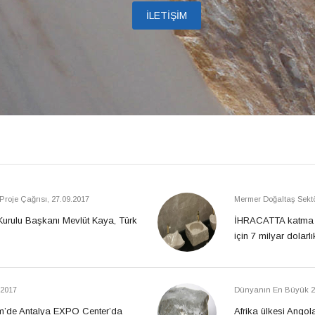
İLETİŞİM
Proje Çağrısı
,
27.09.2017
Mermer Doğaltaş Sektö
 Kurulu Başkanı Mevlüt Kaya, Türk
İHRACATTA katma de
için 7 milyar dolarlı
.2017
Dünyanın En Büyük 2
Ekim’de Antalya EXPO Center’da
Afrika ülkesi Ango