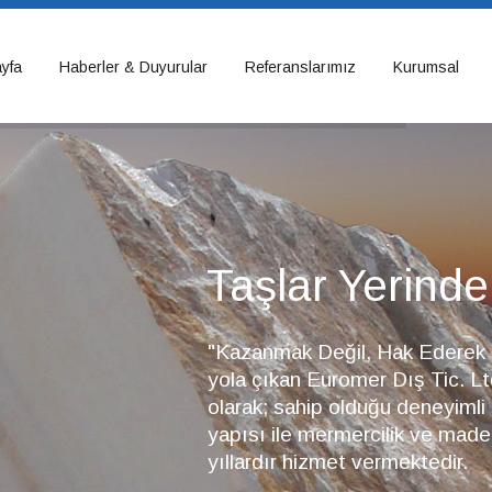
yfa
Haberler & Duyurular
Referanslarımız
Kurumsal
Taşlar Yerind
"Kazanmak Değil, Hak Ederek 
yola çıkan Euromer Dış Tic. Lt
olarak; sahip olduğu deneyimli
yapısı ile mermercilik ve made
yıllardır hizmet vermektedir.