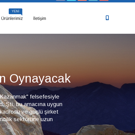
YENİ
Ürünlerimiz
İletişim
en Oynayacak
Kazanmak" felsefesiyle
d. Şti. bu amacına uygun
 kadrosu ve güçlü şirket
ncilik sektörüne uzun