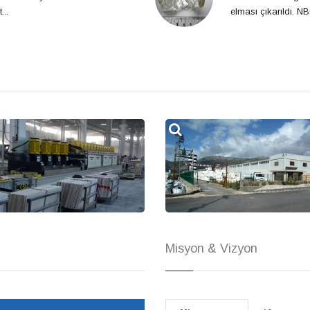
...
elması çıkarıldı. NB
Misyon & Vizyon