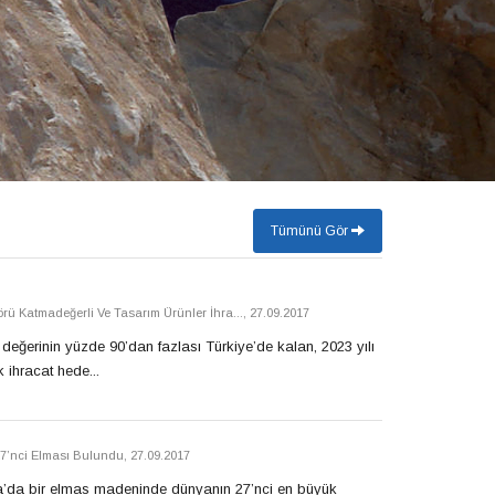
Tümünü Gör
rü Katmadeğerli Ve Tasarım Ürünler İhra...
,
27.09.2017
ğerinin yüzde 90’dan fazlası Türkiye’de kalan, 2023 yılı
k ihracat hede...
7’nci Elması Bulundu
,
27.09.2017
la’da bir elmas madeninde dünyanın 27’nci en büyük