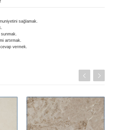
z
nuniyetini sağlamak.
k.
i sunmak.
mi artırmak.
 cevap vermek.